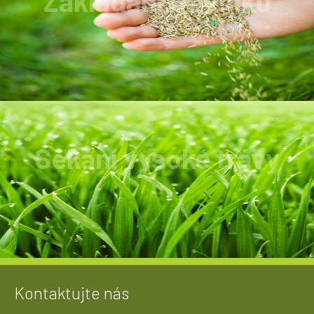
Zakládání trávníků
Zakládání trávníku provádíme v ceně od 18Kč
do 22Kč /m2.
Sekání vysoké trávy
Trává, nálety s výškou 2metry není problém.
Kontaktujte nás