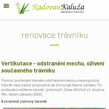
renovace trávniku
Vertikutace - odstranění mechu, oživení
současného trávníku
Pomoci prožezání trávníku odstraníme mechy a nepropustný
trávník zase začne propouště jak živiny tak hlavne závlahu. Po
prožezání můžeme trávník i pohonojit. Cena 4Kč/m2 vč. hnojiva.
MIn. objem zakázky 2500.
Extrémně zničený tárvník