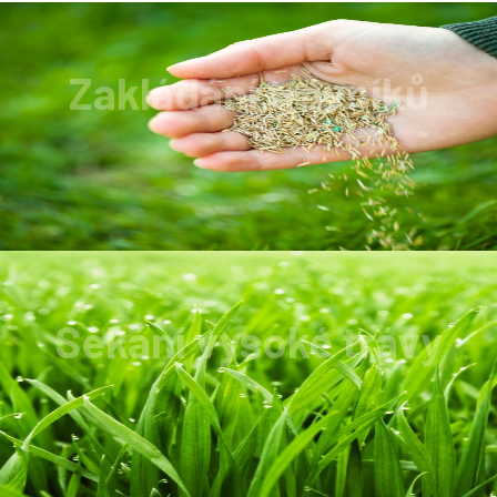
Zakládání trávníků
Zakládání trávníku provádíme v ceně od 18Kč
do 22Kč /m2.
Sekání vysoké trávy
Trává, nálety s výškou 2metry není problém.