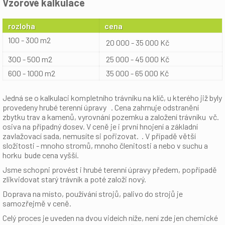
Vzorové kalkulace
rozloha
cena
100 - 300 m2
20 000 - 35 000 Kč
300 - 500 m2
25 000 - 45 000 Kč
600 - 1000 m2
35 000 - 65 000 Kč
Jedná se o kalkulaci kompletního trávníku na klíč, u kterého již byly
provedeny hrubé terenní úpravy . Cena zahrnuje odstranění
zbytku trav a kamenů, vyrovnání pozemku a založení trávníku vč.
osiva na případný dosev. V ceně je i první hnojení a základní
zavlažovací sada, nemusíte si pořizovat. . V případě větší
složitosti - mnoho stromů, mnoho členitosti a nebo v suchu a
horku bude cena vyšší.
Jsme schopni provést i hrubé terenní úpravy předem, popřípadě
zlikvidovat starý trávník a poté založi nový.
Doprava na místo, používání strojů, palivo do strojů je
samozřejmě v ceně.
Celý proces je uveden na dvou videích níže, není zde jen chemické