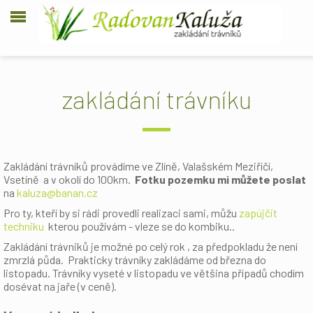
zakládání trávníku
Zakládání trávníků provádíme ve Zlíně, Valašském Meziříčí,
Vsetíně a v okolí do 100km.
F
otku pozemku mi můžete poslat
na
kaluza@banan.cz
Pro ty, kteří by si rádi provedli realizaci sami, můžu
zapújčit
techniku
kterou používám - vleze se do kombiku..
Zakládání trávniků je možné po celý rok , za předpokladu že není
zmrzlá půda. Prakticky trávníky zakládáme od března do
listopadu. Trávníky vyseté v listopadu ve většina případů chodím
dosévat na jaře (v ceně).