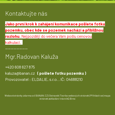
Kontaktujte nás
Jako první krok k zahájení komunikace pošlete fotku
pozemku, obec kde se pozemek nachází a přibližnou
rozlohu.
Nejpozději do večera Vám pošlu cenovou
kalkulaci.
----------------
Mgr.Radovan Kaluža
+420 608 627 875
kaluza@banan.cz
( pošlete fotku pozemku )
Provozovatel : ELDALIE, s.r.o. , IČ: 04688210
Webové stránky zdarma
od
BANAN.CZ
|
Ostravski Tvorba webových stránek
|
Přihlásit se
|
mapa
stránek
zakladání trávníků Brno