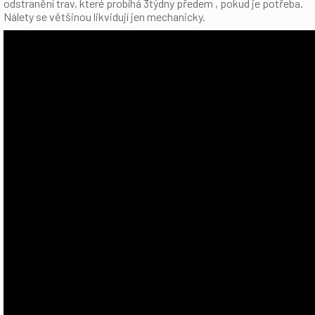
odstranění trav, které probíhá 3týdny předem , pokud je potřeba.
Nálety se většinou likvidují jen mechanicky.